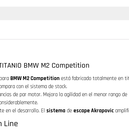
TITANIO BMW M2 Competition
para
BMW M2 Competition
está fabricado totalmente en tit
ompara con el sistema de stock.
ancias de par motor. Mejora la agilidad en el menor rango 
considerablemente.
e en el desarrollo. El
sistema
de
escape Akrapovic
amplifi
n Line