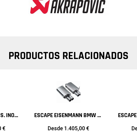
PRODUCTOS RELACIONADOS
ESCAPE ARMYTRIX SS. INOX. VALVETRONIC AUDI A4 B8
ESCAPE EISENMANN BMW Z3M 3.2I
0
€
Desde
1.405,00
€
D