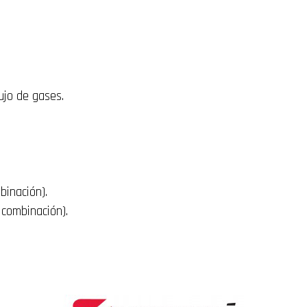
ujo de gases.
binación).
 combinación).