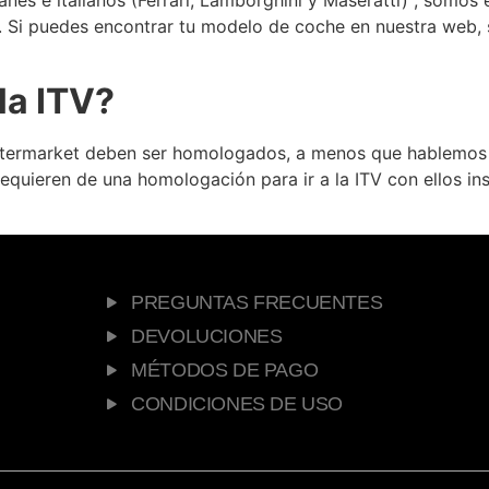
as. Si puedes encontrar tu modelo de coche en nuestra web
la ITV?
ftermarket deben ser homologados, a menos que hablemos d
uieren de una homologación para ir a la ITV con ellos inst
PREGUNTAS FRECUENTES
DEVOLUCIONES
MÉTODOS DE PAGO
CONDICIONES DE USO