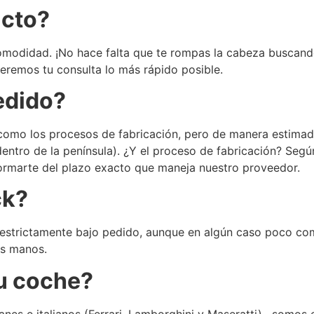
ucto?
omodidad. ¡No hace falta que te rompas la cabeza buscando
remos tu consulta lo más rápido posible.
edido?
 como los procesos de fabricación, pero de manera estima
(dentro de la península). ¿Y el proceso de fabricación? Se
ormarte del plazo exacto que maneja nuestro proveedor.
ck?
trictamente bajo pedido, aunque en algún caso poco comú
us manos.
u coche?
s e italianos (Ferrari, Lamborghini y Maseratti) , somos e