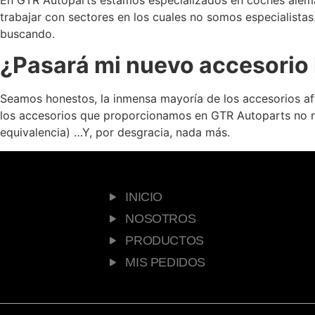
trabajar con sectores en los cuales no somos especialist
buscando.
¿Pasará mi nuevo accesorio 
Seamos honestos, la inmensa mayoría de los accesorios a
los accesorios que proporcionamos en GTR Autoparts no req
equivalencia) …Y, por desgracia, nada más.
INICIO
NOSOTROS
PRODUCTOS
MIS PEDIDOS