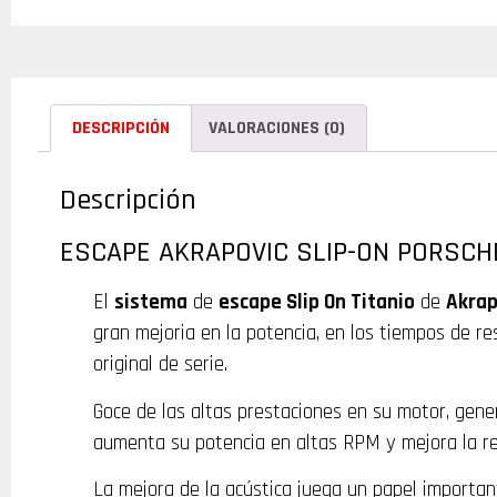
DESCRIPCIÓN
VALORACIONES (0)
Descripción
ESCAPE AKRAPOVIC SLIP-ON PORSCHE
El
sistema
de
escape Slip On Titanio
de
Akrap
gran mejoria en la potencia, en los tiempos de r
original de serie.
Goce de las altas prestaciones en su motor, gen
aumenta su potencia en altas RPM y mejora la r
La mejora de la acústica juega un papel important