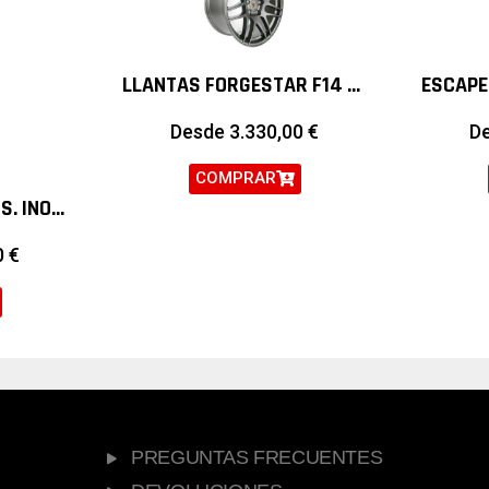
LLANTAS FORGESTAR F14 19″
Desde
3.330,00
€
D
COMPRAR
ESCAPE ARMYTRIX SS. INOX. VALVETRONIC BMW SERIE 2 F22 M235I
0
€
PREGUNTAS FRECUENTES