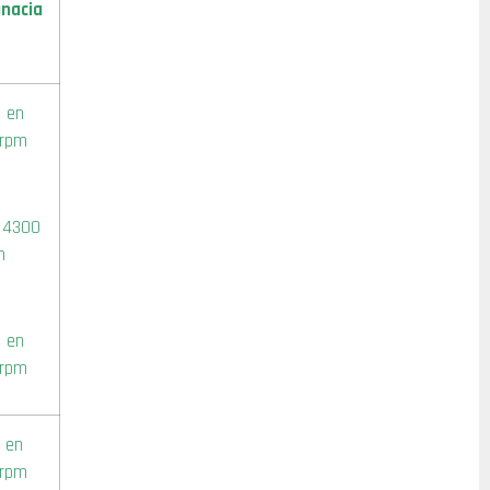
nacia
3 en
 rpm
 4300
m
8 en
 rpm
7 en
 rpm