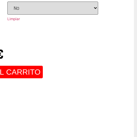
Limpiar
€
L CARRITO