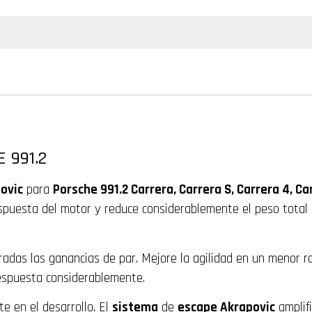
 991.2
ovic
para
Porsche 991.2 Carrera, Carrera S, Carrera 4, C
espuesta del motor y reduce considerablemente el peso total 
eradas las ganancias de par. Mejore la agilidad en un menor
espuesta considerablemente.
e en el desarrollo. El
sistema
de
escape Akrapovic
amplifi