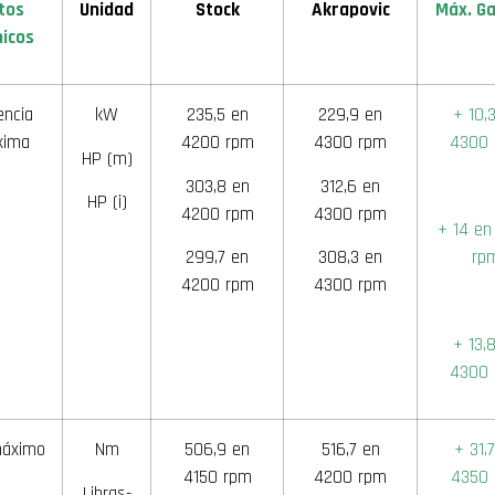
tos
Unidad
Stock
Akrapovic
Máx. Ga
nicos
encia
kW
235,5 en
229,9 en
+ 10,
xima
4200 rpm
4300 rpm
4300
HP (m)
303,8 en
312,6 en
HP (i)
4200 rpm
4300 rpm
+ 14 en
299,7 en
308,3 en
rp
4200 rpm
4300 rpm
+ 13,
4300
máximo
Nm
506,9 en
516,7 en
+ 31,
4150 rpm
4200 rpm
4350
Libras-