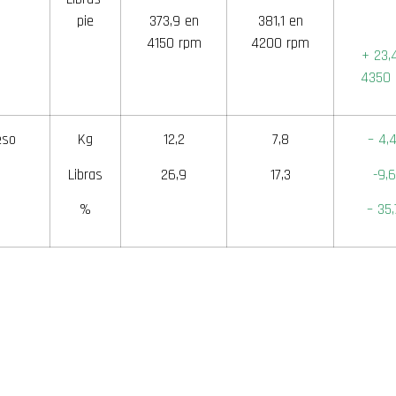
pie
373,9 en
381,1 en
4150 rpm
4200 rpm
+ 23,
4350
eso
Kg
12,2
7,8
– 4,
Libras
26,9
17,3
-9,6
%
– 35