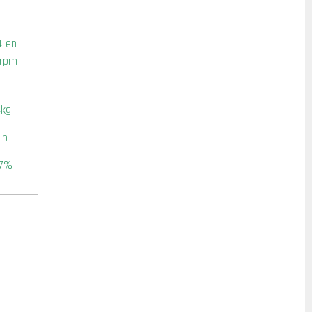
4 en
 rpm
4kg
lb
,7%