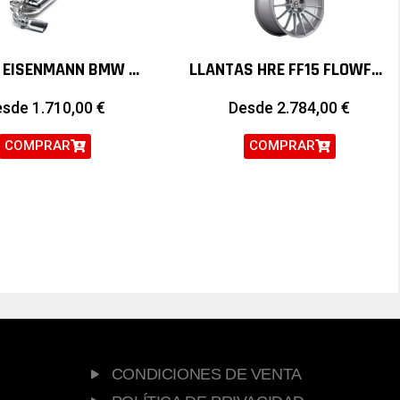
ESCAPE EISENMANN BMW SERIE 3 335I F30 F32
LLANTAS HRE FF15 FLOWFORM
esde
1.710,00
€
Desde
2.784,00
€
COMPRAR
COMPRAR
CONDICIONES DE VENTA