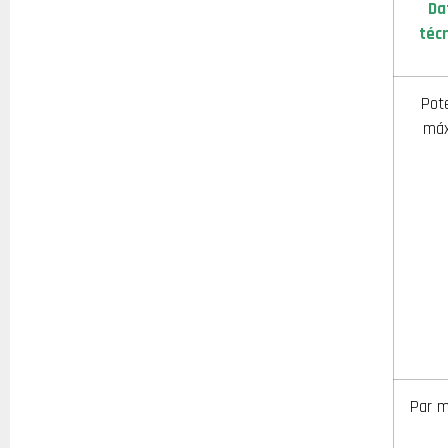
Da
téc
Pot
má
Par 