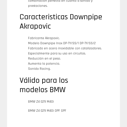
combinación perfecta en cuanto a sonido y
prestaciones.
Caracteristicas Downpipe
Akrapovic
Fabricante Akrapovic.
Modelo Downpipe Inox DP-TY/SS/1 DP-TY/SS/2
Fabricado en acero inoxidable con catalizadores.
Especialmente para su uso en circuitos.
Reducción en el peso.
Aumenta la potencia.
Sonido Racing.
Válido para los
modelos BMW
BMW Z4 G29 M40i
BMW Z4 G29 M40i OPF GPF