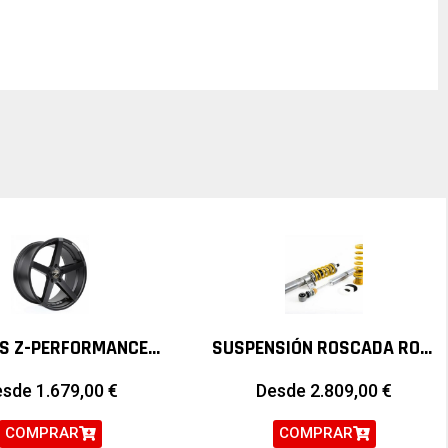
LLANTAS Z-PERFORMANCE ZP.06 DEEP CONCAVE 19″ BMW MINI
SUSPENSIÓN ROSCADA ROAD & TRACK ÖHLINS VOLKSWAGEN GOLF V, VI Y SCIROCCO
esde
1.679,00
€
Desde
2.809,00
€
COMPRAR
COMPRAR