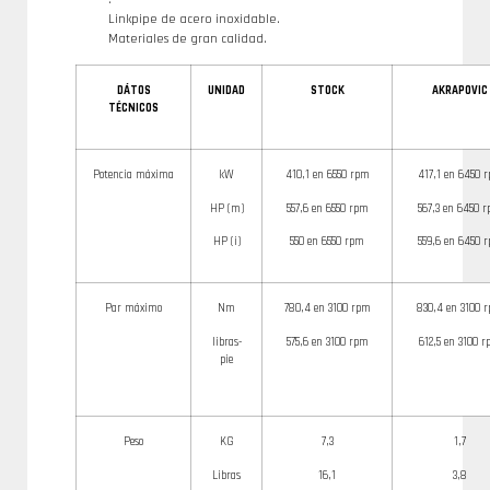
Linkpipe de acero inoxidable.
Materiales de gran calidad.
DÁTOS
UNIDAD
STOCK
AKRAPOVIC
TÉCNICOS
Potencia máxima
kW
410,1 en 6550 rpm
417,1 en 6450 
HP (m)
557,6 en 6550 rpm
567,3 en 6450 
HP (i)
550 en 6550 rpm
559,6 en 6450 
Par máximo
Nm
780,4 en 3100 rpm
830,4 en 3100 
libras-
575,6 en 3100 rpm
612,5 en 3100 
pie
Peso
KG
7,3
1,7
Libras
16,1
3,8