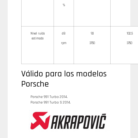
%
Nivel ruido
dB
93
102,5
estimado
rpm
3750
3750
Válido para los modelos
Porsche
Porsche 991 Turbo 2014.
Porsche 991 Turbo S 2014.