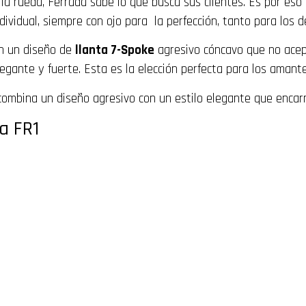
 la rueda, Ferrada sabe lo que busca sus clientes. Es por es
dividual, siempre con ojo para la perfección, tanto para los d
on un diseño de
llanta 7-Spoke
agresivo cóncavo que no acep
gante y fuerte. Esta es la elección perfecta para los amante
 combina un diseño agresivo con un estilo elegante que enca
da FR1