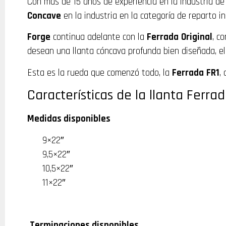
Con más de 15 años de experiencia en la industria de
Concave
en la industria en la categoría de reparto in
Forge
continua adelante con la
Ferrada
Original
, c
desean una llanta cóncava profunda bien diseñada, ele
Esta es la rueda que comenzó todo, la
Ferrada
FR1
,
Características de la llanta Ferra
Medidas disponibles
9×22″
9,5×22″
10,5×22″
11×22″
Terminaciones disponibles