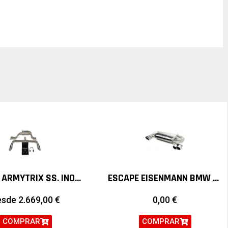
ESCAPE ARMYTRIX SS. INOX. VALVETRONIC VOLKSWAGEN SCIROCCO R
ESCAPE EISENMANN BMW SERIE 3 F30 F31 320I N20
esde
2.669,00
€
0,00
€
COMPRAR
COMPRAR