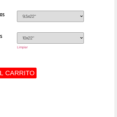
as
s
Limpiar
L CARRITO