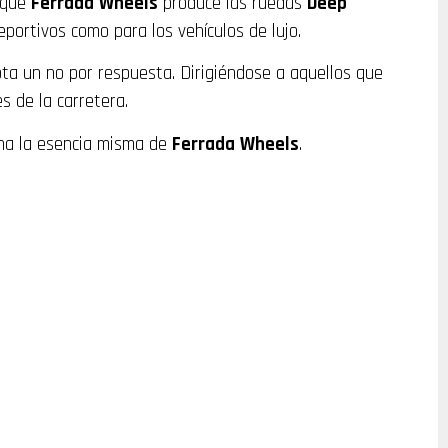
o que
Ferrada
Wheels
produce las ruedas
Deep
eportivos como para los vehículos de lujo.
ta un no por respuesta. Dirigiéndose a aquellos que
s de la carretera.
rna la esencia misma de
Ferrada
Wheels
.