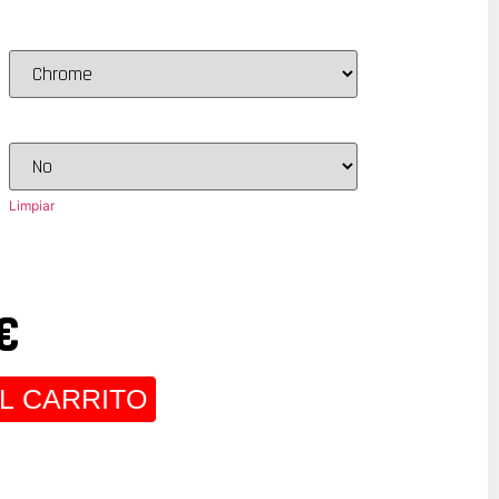
Limpiar
€
L CARRITO