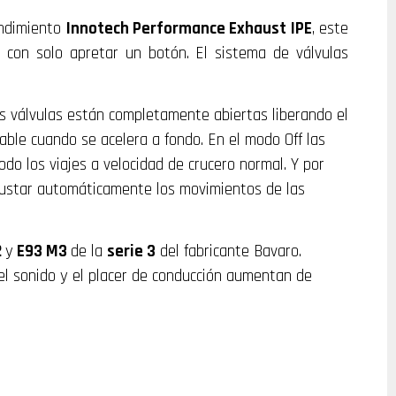
endimiento
Innotech Performance Exhaust IPE
, este
con solo apretar un botón. El sistema de válvulas
as válvulas están completamente abiertas liberando el
ble cuando se acelera a fondo. En el modo Off las
o los viajes a velocidad de crucero normal. Y por
ajustar automáticamente los movimientos de las
2
y
E93 M3
de la
serie 3
del fabricante Bavaro.
, el sonido y el placer de conducción aumentan de