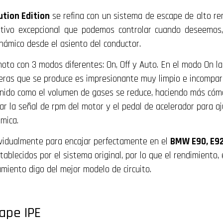
ution Edition
se refina con un sistema de escape de alto r
tivo excepcional que podemos controlar cuando deseemos, 
námico desde el asiento del conductor.
oto con 3 modos diferentes: On, Off y Auto. En el modo On l
eras que se produce es impresionante muy limpio e incompara
nido como el volumen de gases se reduce, haciendo más cómod
ar la señal de rpm del motor y el pedal de acelerador para 
mica.
ividualmente para encajar perfectamente en el
BMW E90,
E9
tablecidos por el sistema original, por lo que el rendimiento
iento digo del mejor modelo de circuito.
cape IPE