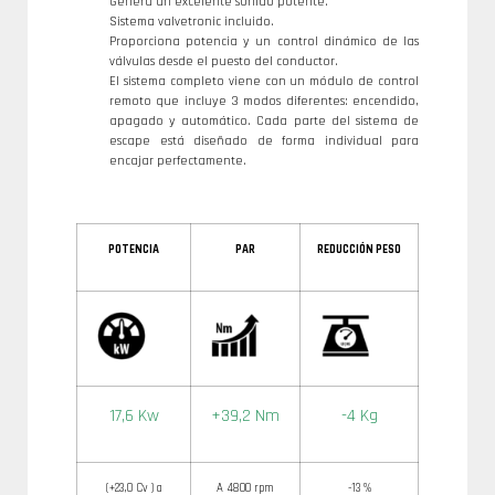
Genera un excelente sonido potente.
Sistema valvetronic incluido.
Proporciona potencia y un control dinámico de las
válvulas desde el puesto del conductor.
El sistema completo viene con un módulo de control
remoto que incluye 3 modos diferentes: encendido,
apagado y automático. Cada parte del sistema de
escape está diseñado de forma individual para
encajar perfectamente.
POTENCIA
PAR
REDUCCIÓN PESO
17,6 Kw
+39,2 Nm
-4 Kg
(+23,0 Cv ) a
A 4800 rpm
-13 %