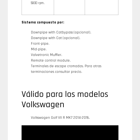
5800 rpm.
Sistema compuesto por:
Downpipe with Catbypass (opcional).
Downpipe with Cat (opcional).
Front-pipe.
Mid-pipe.
Valvetronic Muffler.
Remote control module.
Terminales de escape cromados. Para otras
terminaciones consultar precio.
Válido para los modelos
Volkswagen
Volkswagen Golf VII R MK7 2014-2016.