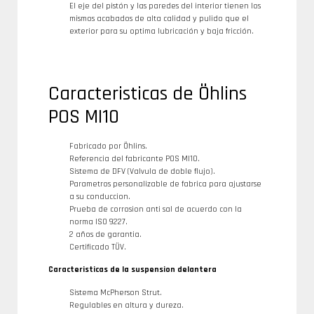
El eje del pistón y las paredes del interior tienen los
mismos acabados de alta calidad y pulido que el
exterior para su optima lubricación y baja fricción.
Caracteristicas de Öhlins
POS MI10
Fabricado por Öhlins.
Referencia del fabricante POS MI10.
Sistema de DFV (Valvula de doble flujo).
Parametros personalizable de fabrica para ajustarse
a su conduccion.
Prueba de corrosion anti sal de acuerdo con la
norma ISO 9227.
2 años de garantia.
Certificado TÜV.
Caracteristicas de la suspension delantera
Sistema McPherson Strut.
Regulables en altura y dureza.