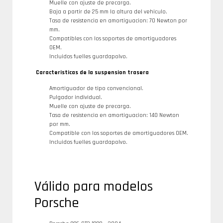
Muelle con ajuste de precarga.
Baja a partir de 25 mm la altura del vehiculo.
Tasa de resistencia en amortiguacion: 70 Newton por
mm.
Compatibles con los soportes de amortiguadores
OEM.
Incluidos fuelles guardapolvo.
Caracteristicas de la suspension trasera
Amortiguador de tipo convencional.
Pulgador individual.
Muelle con ajuste de precarga.
Tasa de resistencia en amortiguacion: 140 Newton
por mm.
Compatible con los soportes de amortiguadores OEM.
Incluidos fuelles guardapolvo.
Válido para modelos
Porsche