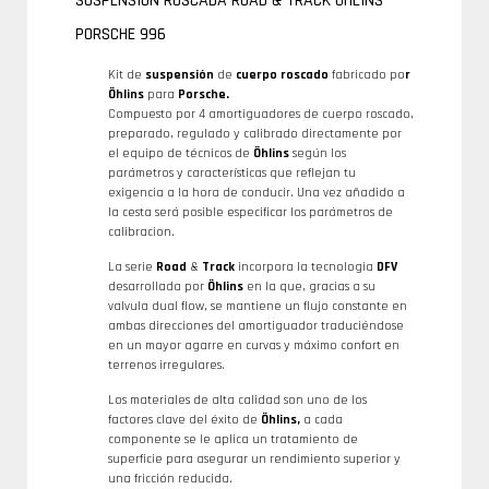
SUSPENSIÓN ROSCADA ROAD & TRACK ÖHLINS
PORSCHE 996
Kit de
suspensión
de
cuerpo roscado
fabricado po
r
Öhlins
para
Porsche.
Compuesto por 4 amortiguadores de cuerpo roscado,
preparado, regulado y calibrado directamente por
el equipo de técnicos de
Öhlins
según los
parámetros y características que reflejan tu
exigencia a la hora de conducir. Una vez añadido a
la cesta será posible especificar los parámetros de
calibracion.
La serie
Road
&
Track
incorpora la tecnologia
DFV
desarrollada por
Öhlins
en la que, gracias a su
valvula dual flow, se mantiene un flujo constante en
ambas direcciones del amortiguador traduciéndose
en un mayor agarre en curvas y máximo confort en
terrenos irregulares.
Los materiales de alta calidad son uno de los
factores clave del éxito de
Öhlins,
a cada
componente se le aplica un tratamiento de
superficie para asegurar un rendimiento superior y
una fricción reducida.