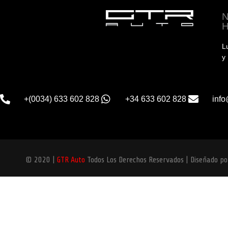
L
y
+(0034) 633 602 828
+34 633 602 828
info
© 2020 |
GTR Auto
Todos Los Derechos Reservados | Diseñado p