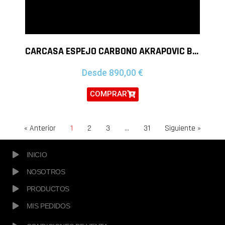
CARCASA ESPEJO CARBONO AKRAPOVIC BMW M5 F90 M8 F91 F92
Desde
890,00
€
COMPRAR
« Anterior
1
2
3
…
31
Siguiente »
INICIO
NOSOTROS
PRODUCTOS
MIS PEDIDOS