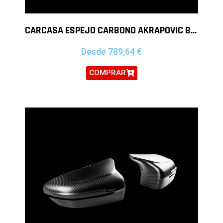
CARCASA ESPEJO CARBONO AKRAPOVIC BMW M2 F87N COMPETITION M3 F80 M4 F82 F83
Desde
789,64
€
COMPRAR