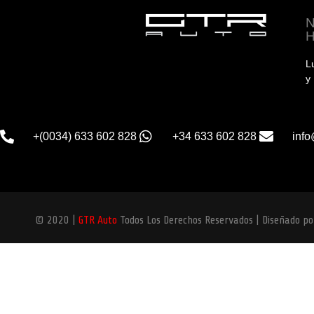
L
y
+(0034) 633 602 828
+34 633 602 828
info
© 2020 |
GTR Auto
Todos Los Derechos Reservados | Diseñado p