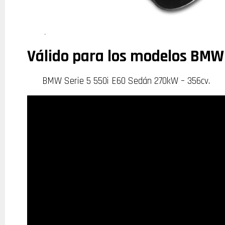
Válido para los modelos BMW
BMW Serie 5 550i E60 Sedán 270kW – 356cv.