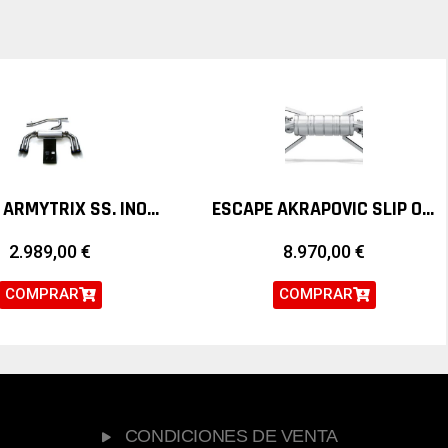
ESCAPE ARMYTRIX SS. INOX. VALVETRONIC VOLKSWAGEN GOLF 7 7.5 R
ESCAPE AKRAPOVIC SLIP ON TITANIO LAMBORGHINI GALLARDO LP 570-4
2.989,00
€
8.970,00
€
COMPRAR
COMPRAR
CONDICIONES DE VENTA