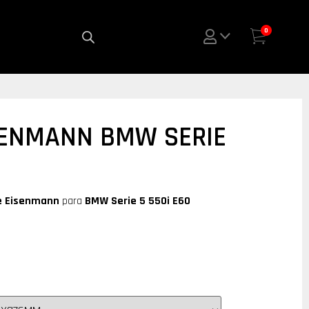
0
SENMANN BMW SERIE
e
Eisenmann
para
BMW Serie 5 550i E60