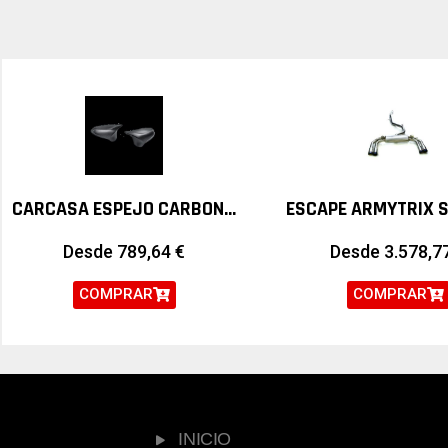
CARCASA ESPEJO CARBONO AKRAPOVIC BMW M2 F87N COMPETITION M3 F80 M4 F82 F83
Desde
789,64
€
Desde
3.578,7
COMPRAR
COMPRAR
INICIO